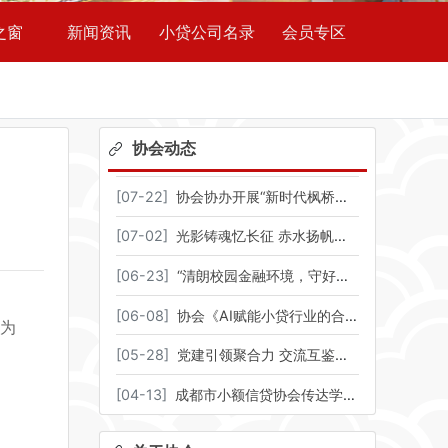
之窗
新闻资讯
小贷公司名录
会员专区
协会动态
[
07-22
]
协会协办开展“新时代枫桥经验引领市域金融治理现代化研修班” 聚焦金融纠纷源头化解与多元共治能力建设
[
07-02
]
光影铸魂忆长征 赤水扬帆起征程——协会组织观看革命历史题材影片《四渡》
[
06-23
]
“清朗校园金融环境，守好青春钱袋子”——协会参与成都市2026年防范非法金融活动宣传月西南石油大学专场活动
[
06-08
]
协会《AI赋能小贷行业的合规与应用》专题培训圆满召开
R为
[
05-28
]
党建引领聚合力 交流互鉴促提升——协会召开党建行政工作座谈交流会
[
04-13
]
成都市小额信贷协会传达学习全国两会精神会议暨第四届第四次会员大会圆满召开