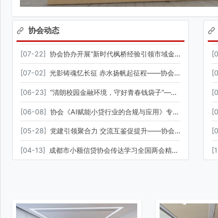
协会动态
[
07-22
]
协会协办开展“新时代枫桥经验引领市域金融治理现代化研修班” 聚焦金融纠纷源头化解与多元共治能力建设
[
[
07-02
]
光影铸魂忆长征 赤水扬帆起征程——协会组织观看革命历史题材影片《四渡》
[
[
06-23
]
“清朗校园金融环境，守好青春钱袋子”——协会参与成都市2026年防范非法金融活动宣传月西南石油大学专场活动
[
[
06-08
]
协会《AI赋能小贷行业的合规与应用》专题培训圆满召开
[
[
05-28
]
党建引领聚合力 交流互鉴促提升——协会召开党建行政工作座谈交流会
[
[
04-13
]
成都市小额信贷协会传达学习全国两会精神会议暨第四届第四次会员大会圆满召开
[