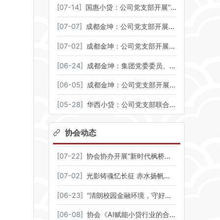
[
07-14
]
国惠小贷：公司党支部开展“初心如磐跟党走 奋楫争先立新功”主题党日活动——观看重大革命历史题材电影《四渡》
[
07-07
]
成都金坤：公司党支部开展专题党课
[
07-02
]
成都金坤：公司党支部开展专题党性教育培训班
[
06-24
]
成都金坤：集团党委委员、纪委书记王国军赴公司开展汛期专项检查并讲授专题党课
[
06-05
]
成都金坤：公司党支部开展廉洁教育主题党日活动暨党风廉政建设宣传教育月启动仪式
[
05-28
]
华西小贷：公司党支部联合锦融小贷党支部、环天小贷党支部赴四川科技馆开展主题党日活动
协会动态
[
07-22
]
协会协办开展“新时代枫桥经验引领市域金融治理现代化研修班” 聚焦金融纠纷源头化解与多元共治能力建设
[
07-02
]
光影铸魂忆长征 赤水扬帆起征程——协会组织观看革命历史题材影片《四渡》
[
06-23
]
“清朗校园金融环境，守好青春钱袋子”——协会参与成都市2026年防范非法金融活动宣传月西南石油大学专场活动
[
06-08
]
协会《AI赋能小贷行业的合规与应用》专题培训圆满召开