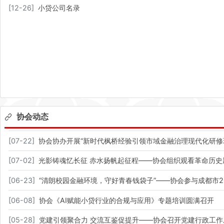
[
12-26
]
小贷公司名录
协会动态
[
07-22
]
协会协办开展“新时代枫桥经验引领市域金融治理现代化研修
[
07-02
]
光影铸魂忆长征 赤水扬帆起征程——协会组织观看革命历史
[
06-23
]
“清朗校园金融环境，守好青春钱袋子”——协会参与成都市
[
06-08
]
协会《AI赋能小贷行业的合规与应用》专题培训圆满召开
[
05-28
]
党建引领聚合力 交流互鉴促提升——协会召开党建行政工作