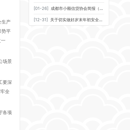
[
01-26
]
成都市小额信贷协会简报（2025年第11期）
[
12-31
]
关于切实做好岁末年初安全生产工作的通知
全生产
形势平
改一
公场景
工要深
筑牢全
守各项