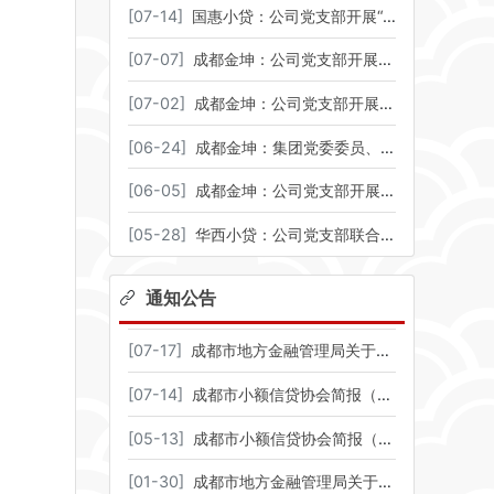
[
07-14
]
国惠小贷：公司党支部开展“初心如磐跟党走 奋楫争先立新功”主题党日活动——观看重大革命历史题材电影《四渡》
[
07-07
]
成都金坤：公司党支部开展专题党课
[
07-02
]
成都金坤：公司党支部开展专题党性教育培训班
[
06-24
]
成都金坤：集团党委委员、纪委书记王国军赴公司开展汛期专项检查并讲授专题党课
[
06-05
]
成都金坤：公司党支部开展廉洁教育主题党日活动暨党风廉政建设宣传教育月启动仪式
[
05-28
]
华西小贷：公司党支部联合锦融小贷党支部、环天小贷党支部赴四川科技馆开展主题党日活动
通知公告
[
07-17
]
成都市地方金融管理局关于明确成都市国有地方金融组织不良资产核销有关事项的通知
[
07-14
]
成都市小额信贷协会简报（2026年6月刊）
[
05-13
]
成都市小额信贷协会简报（2026年4月刊）
[
01-30
]
成都市地方金融管理局关于督促有关“失联”“空壳”地方金融组织（第一批）主动退出行业的公告