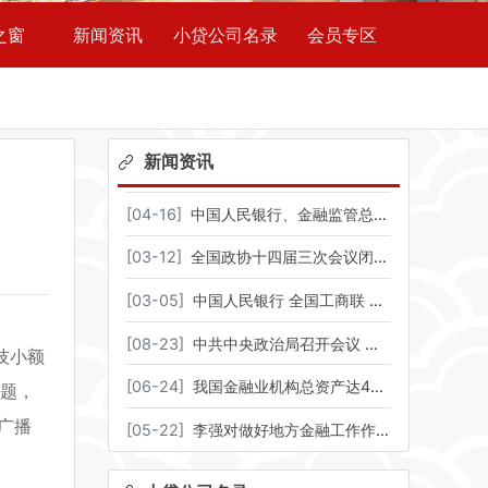
之窗
新闻资讯
小贷公司名录
会员专区
新闻资讯
[
04-16
]
中国人民银行、金融监管总局、中国证监会、国家外汇局联合印发《金融“五篇大文章”总体统计制度（试行）》
[
03-12
]
全国政协十四届三次会议闭幕 习近平等出席​
[
03-05
]
中国人民银行 全国工商联 金融监管总局 中国证监会 国家外汇局联合召开金融支持民营企业高质量发展座谈会
[
08-23
]
中共中央政治局召开会议 审议《进一步推动西部大开发形成新格局的若干政策措施》 中共中央总书记习近平主持会议
技小额
[
06-24
]
我国金融业机构总资产达476.49万亿元
主题，
广播
[
05-22
]
李强对做好地方金融工作作出重要批示强调 坚持金融服务实体经济 推动金融高质量发展